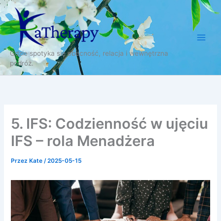
Przejdź
do
treści
Gdzie spotyka się obecność, relacja i wewnętrzna
podróż.
5. IFS: Codzienność w ujęciu
IFS – rola Menadżera
Przez
Kate
/
2025-05-15