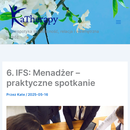
Przejdź
do
treści
Gdzie spotyka się obecność, relacja i wewnętrzna
podróż.
6. IFS: Menadżer –
praktyczne spotkanie
Przez
Kate
/
2025-05-16