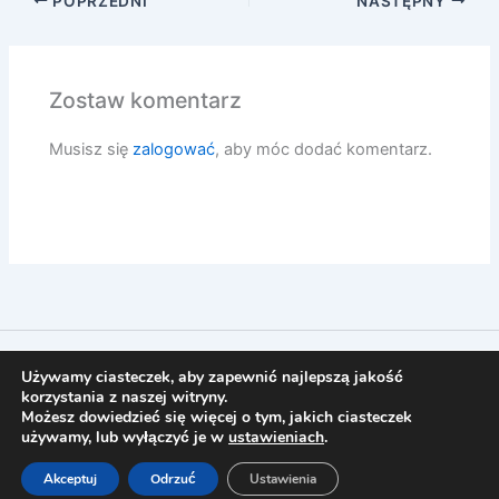
POPRZEDNI
NASTĘPNY
Zostaw komentarz
Musisz się
zalogować
, aby móc dodać komentarz.
© 2026 KaTherapy
Używamy ciasteczek, aby zapewnić najlepszą jakość
korzystania z naszej witryny.
Regulamin
Możesz dowiedzieć się więcej o tym, jakich ciasteczek
Polityka prywatności
używamy, lub wyłączyć je w
ustawieniach
.
Powered by
IT Tiger
Akceptuj
Odrzuć
Ustawienia