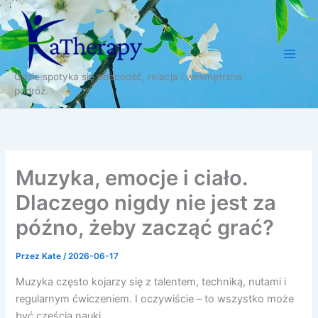
Przejdź
do
treści
Gdzie spotyka się obecność, relacja i wewnętrzna
podróż.
Muzyka, emocje i ciało.
Dlaczego nigdy nie jest za
późno, żeby zacząć grać?
Przez
Kate
/
2026-06-17
Muzyka często kojarzy się z talentem, techniką, nutami i
regularnym ćwiczeniem. I oczywiście – to wszystko może
być częścią nauki.