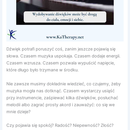
Dźwięk potrafi poruszyć coś, zanim jeszcze pojawią się
słowa. Czasem muzyka uspokaja. Czasem dodaje energii.
Czasem wzrusza. Czasem pozwala wypuścić napięcie,
które długo było trzymane w środku.
Nie zawsze musimy dokładnie wiedzieć, co czujemy, żeby
muzyka mogła nas dotknąć. Czasem wystarczy usiąść
przy instrumencie, zaśpiewać kilka dźwięków, posłuchać
melodii albo zagrać prosty akord i zauważyć: co się we
mnie dzieje?
Czy pojawia się spokój? Radość? Niepewność? Złość?