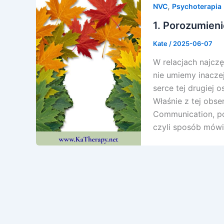
,
NVC
Psychoterapia
1. Porozumieni
Kate
/
2025-06-07
W relacjach najczę
nie umiemy inacz
serce tej drugiej 
Właśnie z tej obs
Communication, po
czyli sposób mówie