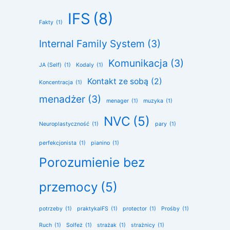
IFS
(8)
Fakty
(1)
Internal Family System
(3)
Komunikacja
(3)
JA (Self)
(1)
Kodaly
(1)
Kontakt ze sobą
(2)
Koncentracja
(1)
menadżer
(3)
menager
(1)
muzyka
(1)
NVC
(5)
Neuroplastyczność
(1)
pary
(1)
perfekcjonista
(1)
pianino
(1)
Porozumienie bez
przemocy
(5)
potrzeby
(1)
praktykaIFS
(1)
protector
(1)
Prośby
(1)
Ruch
(1)
Solfeż
(1)
strażak
(1)
strażnicy
(1)