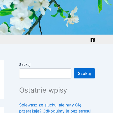
Szukaj
Szukaj
Ostatnie wpisy
Śpiewasz ze słuchu, ale nuty Cię
przerażają? Odkodujmy je bez stresu!