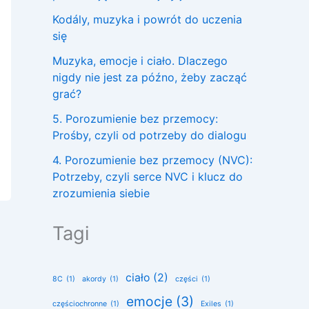
Kodály, muzyka i powrót do uczenia
się
Muzyka, emocje i ciało. Dlaczego
nigdy nie jest za późno, żeby zacząć
grać?
5. Porozumienie bez przemocy:
Prośby, czyli od potrzeby do dialogu
4. Porozumienie bez przemocy (NVC):
Potrzeby, czyli serce NVC i klucz do
zrozumienia siebie
Tagi
ciało
(2)
8C
(1)
akordy
(1)
części
(1)
emocje
(3)
częściochronne
(1)
Exiles
(1)