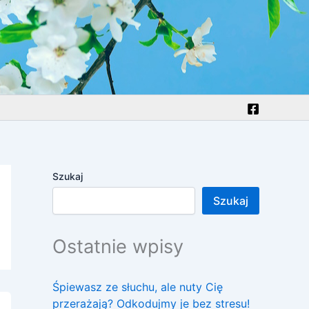
Szukaj
Szukaj
Ostatnie wpisy
Śpiewasz ze słuchu, ale nuty Cię
przerażają? Odkodujmy je bez stresu!