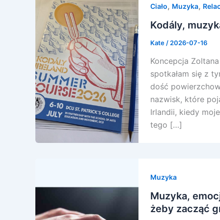
,
,
Ciało
Muzyka
Relac
Kodály, muzyka
Kate
/
2026-07-16
Koncepcja Zoltana
spotkałam się z ty
dość powierzchown
nazwisk, które poj
Irlandii, kiedy mo
tego […]
Muzyka
Muzyka, emocje
żeby zacząć g