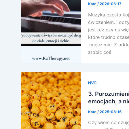
Kate
/
2026-06-17
Muzyka często koja
ćwiczeniem. I ocz
jest też czymś wi
które trudno czase
zmęczenie. Z odde
zrobić coś
NVC
3. Porozumien
emocjach, a ni
Kate
/
2025-08-16
Czy wiem co czuję