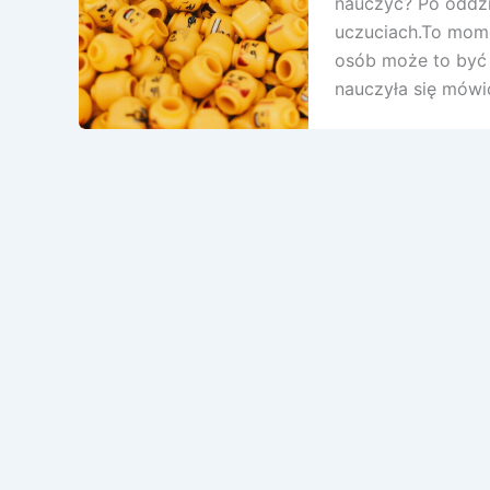
nauczyć? Po oddzi
uczuciach.To mome
osób może to być 
nauczyła się mówi