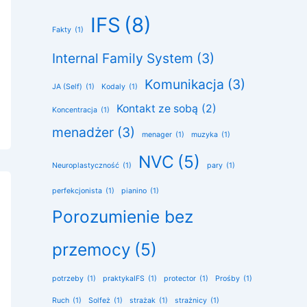
IFS
(8)
Fakty
(1)
Internal Family System
(3)
Komunikacja
(3)
JA (Self)
(1)
Kodaly
(1)
Kontakt ze sobą
(2)
Koncentracja
(1)
menadżer
(3)
menager
(1)
muzyka
(1)
NVC
(5)
Neuroplastyczność
(1)
pary
(1)
perfekcjonista
(1)
pianino
(1)
Porozumienie bez
przemocy
(5)
potrzeby
(1)
praktykaIFS
(1)
protector
(1)
Prośby
(1)
Ruch
(1)
Solfeż
(1)
strażak
(1)
strażnicy
(1)