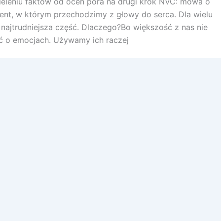
eleniu faktów od ocen pora na drugi krok NVC: mowa o
nt, w którym przechodzimy z głowy do serca. Dla wielu
najtrudniejsza część. Dlaczego?Bo większość z nas nie
ć o emocjach. Używamy ich raczej