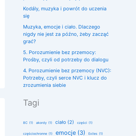
Kodály, muzyka i powrót do uczenia
się
Muzyka, emocje i ciało. Dlaczego
nigdy nie jest za późno, żeby zacząć
grać?
5. Porozumienie bez przemocy:
Prośby, czyli od potrzeby do dialogu
4. Porozumienie bez przemocy (NVC):
Potrzeby, czyli serce NVC i klucz do
zrozumienia siebie
Tagi
ciało
(2)
8C
(1)
akordy
(1)
części
(1)
emocje
(3)
częściochronne
(1)
Exiles
(1)