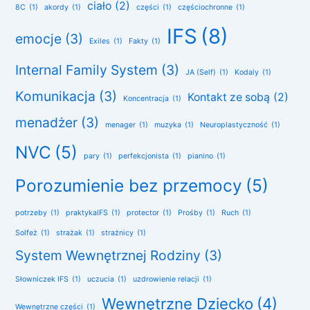
ciało
(2)
8C
(1)
akordy
(1)
części
(1)
częściochronne
(1)
IFS
(8)
emocje
(3)
Exiles
(1)
Fakty
(1)
Internal Family System
(3)
JA (Self)
(1)
Kodaly
(1)
Komunikacja
(3)
Kontakt ze sobą
(2)
Koncentracja
(1)
menadżer
(3)
menager
(1)
muzyka
(1)
Neuroplastyczność
(1)
NVC
(5)
pary
(1)
perfekcjonista
(1)
pianino
(1)
Porozumienie bez przemocy
(5)
potrzeby
(1)
praktykaIFS
(1)
protector
(1)
Prośby
(1)
Ruch
(1)
Solfeż
(1)
strażak
(1)
strażnicy
(1)
System Wewnętrznej Rodziny
(3)
Słowniczek IFS
(1)
uczucia
(1)
uzdrowienie relacji
(1)
Wewnętrzne Dziecko
(4)
Wewnętrzne części
(1)