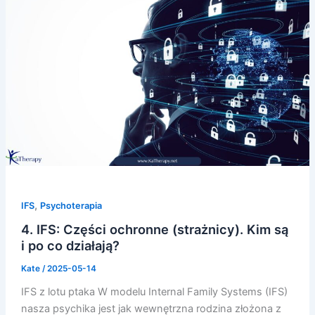
,
IFS
Psychoterapia
4. IFS: Części ochronne (strażnicy). Kim są
i po co działają?
Kate
/
2025-05-14
IFS z lotu ptaka W modelu Internal Family Systems (IFS)
nasza psychika jest jak wewnętrzna rodzina złożona z