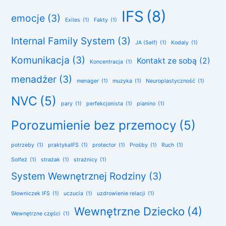
IFS
(8)
emocje
(3)
Exiles
(1)
Fakty
(1)
Internal Family System
(3)
JA (Self)
(1)
Kodaly
(1)
Komunikacja
(3)
Kontakt ze sobą
(2)
Koncentracja
(1)
menadżer
(3)
menager
(1)
muzyka
(1)
Neuroplastyczność
(1)
NVC
(5)
pary
(1)
perfekcjonista
(1)
pianino
(1)
Porozumienie bez przemocy
(5)
potrzeby
(1)
praktykaIFS
(1)
protector
(1)
Prośby
(1)
Ruch
(1)
Solfeż
(1)
strażak
(1)
strażnicy
(1)
System Wewnętrznej Rodziny
(3)
Słowniczek IFS
(1)
uczucia
(1)
uzdrowienie relacji
(1)
Wewnętrzne Dziecko
(4)
Wewnętrzne części
(1)